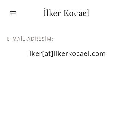
İlker Kocael
E-MAIL ADRESIM:
ilker[at]ilkerkocael.com